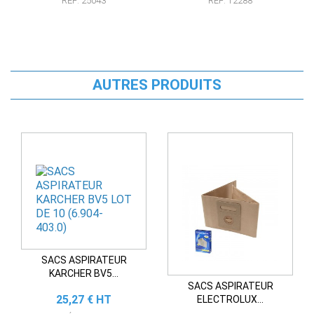
RÉF: 25043
RÉF: 12288
AUTRES PRODUITS
SACS ASPIRATEUR
KARCHER BV5...
SACS ASPIRATEUR
Prix
25,27 € HT
ELECTROLUX...