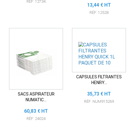
RÉF: 12734
Prix
13,44 € HT
RÉF: 12528
CAPSULES FILTRANTES
HENRY...
Prix
35,73 € HT
SACS ASPIRATEUR
NUMATIC...
RÉF: NUM915269
Prix
60,83 € HT
RÉF: 24024