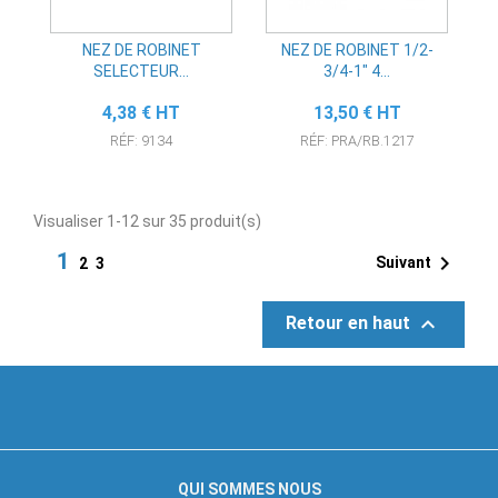
NEZ DE ROBINET
NEZ DE ROBINET 1/2-
SELECTEUR...
3/4-1" 4...
Prix
Prix
4,38 € HT
13,50 € HT
RÉF: 9134
RÉF: PRA/RB.1217
Visualiser 1-12 sur 35 produit(s)
1

Suivant
2
3

Retour en haut
QUI SOMMES NOUS