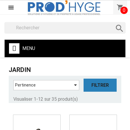
shopping_cart

0

MENU
JARDIN

FILTRER
Pertinence
Visualiser 1-12 sur 35 produit(s)