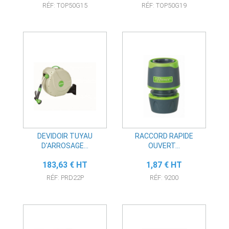
RÉF: TOP50G15
RÉF: TOP50G19
DEVIDOIR TUYAU
RACCORD RAPIDE
D'ARROSAGE...
OUVERT...
Prix
Prix
183,63 € HT
1,87 € HT
RÉF: PRD22P
RÉF: 9200