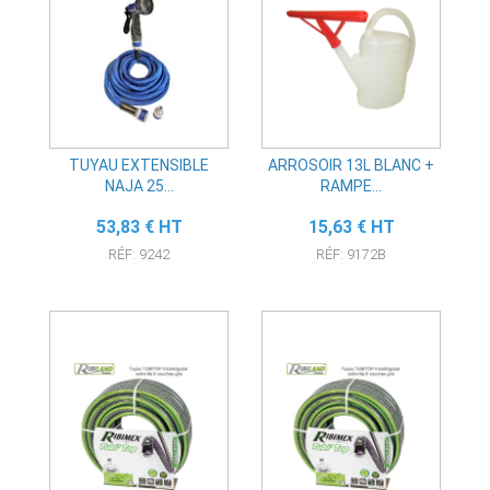
TUYAU EXTENSIBLE
ARROSOIR 13L BLANC +
NAJA 25...
RAMPE...
Prix
Prix
53,83 € HT
15,63 € HT
RÉF: 9242
RÉF: 9172B