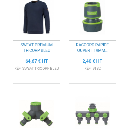
SWEAT PREMIUM
RACCORD RAPIDE
TRICORP BLEU
OUVERT 19MM...
Prix
Prix
64,67 € HT
2,40 € HT
RÉF: SWEAT TRICORP BLEU
RÉF: 9132