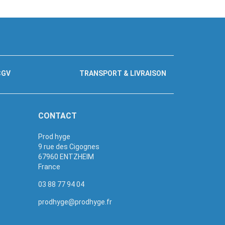
CGV
TRANSPORT & LIVRAISON
CONTACT
Prod hyge
9 rue des Cigognes
67960 ENTZHEIM
France
03 88 77 94 04
prodhyge@prodhyge.fr