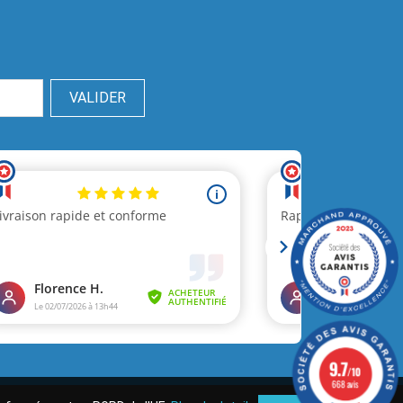
9.7
/10
668 avis