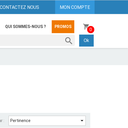
CONTACTEZ NOUS
MON COMPTE
shopping_cart
QUI SOMMES-NOUS ?
PROMOS
0

Ok

Pertinence
r :