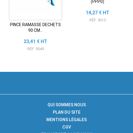
(PPP0)
Prix
14,27 € HT
RÉF: 9010
PINCE RAMASSE DECHETS
90 CM...
Prix
23,41 € HT
RÉF: 9049
QUI SOMMES NOUS
PLAN DU SITE
MENTIONS LÉGALES
CGV