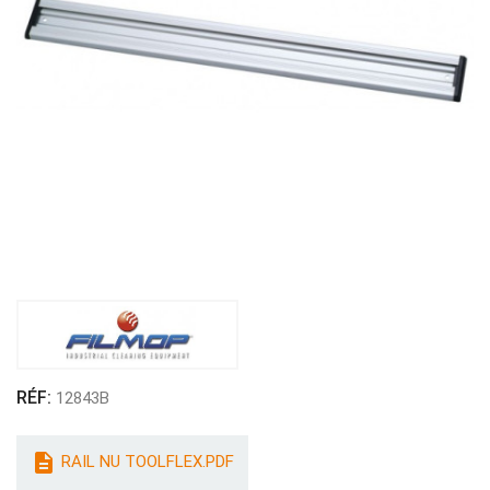
RÉF:
12843B

RAIL NU TOOLFLEX.PDF