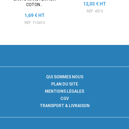
Prix
12,03 € HT
COTON...
RÉF: 4573
Prix
1,69 € HT
RÉF: 710410
QUI SOMMES NOUS
PLAN DU SITE
MENTIONS LÉGALES
CGV
TRANSPORT & LIVRAISON