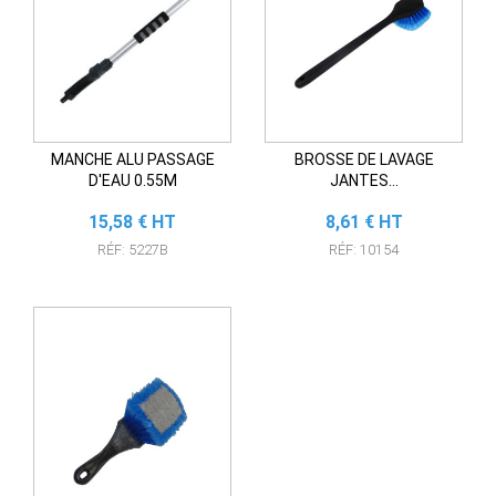
MANCHE ALU PASSAGE
BROSSE DE LAVAGE
D'EAU 0.55M
JANTES...
Prix
Prix
15,58 € HT
8,61 € HT
RÉF: 5227B
RÉF: 10154