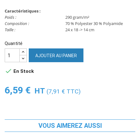
Caractéristiques :
Poids :
290 gram/m²
Composition :
70 % Polyester 30 % Polyamide
Taille :
24 x 18 -> 14 cm
Quantité
AJOUTER AU PANIER

En Stock
6,59 €
HT
(7,91 € TTC)
VOUS AIMEREZ AUSSI