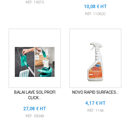
RÉF: 19075
Prix
10,08 € HT
RÉF: 11062C
BALAI LAVE SOL PROFI
NOVO RAPID SURFACES...
CLICK...
Prix
4,17 € HT
Prix
27,08 € HT
RÉF: 1146
RÉF: 55048