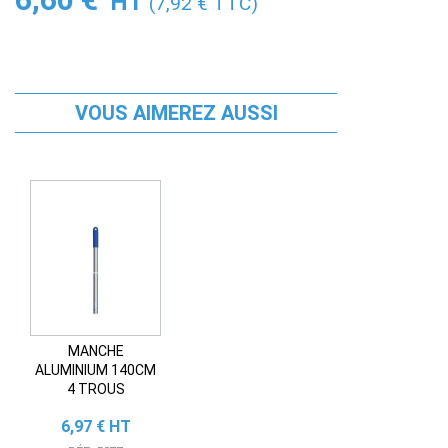
HT
(7,92 € TTC)
VOUS AIMEREZ AUSSI
MANCHE
ALUMINIUM 140CM
4 TROUS
Prix
6,97 € HT