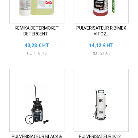
KEMIKA DETERMOKET
PULVERISATEUR RIBIMEX
DETERGENT...
VITO2...
Prix
Prix
43,28 € HT
14,12 € HT
RÉF: 18115
RÉF: 21077
PULVERISATEUR BLACK &
PULVERISATEUR IK12...