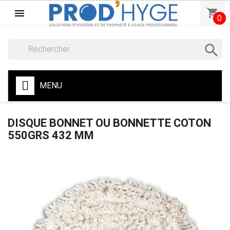
shopping_cart

0

MENU
DISQUE BONNET OU BONNETTE COTON
550GRS 432 MM