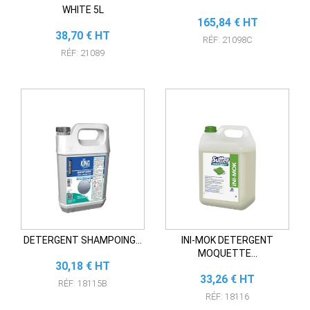
WHITE 5L
Prix
165,84 € HT
Prix
38,70 € HT
RÉF: 21098C
RÉF: 21089
DETERGENT SHAMPOING...
INI-MOK DETERGENT
MOQUETTE...
Prix
30,18 € HT
Prix
33,26 € HT
RÉF: 18115B
RÉF: 18116