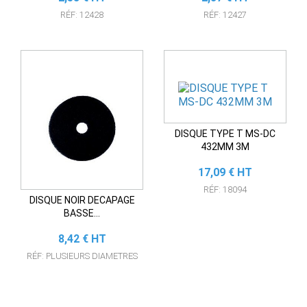
RÉF: 12428
RÉF: 12427
DISQUE TYPE T MS-DC
432MM 3M
Prix
17,09 € HT
RÉF: 18094
DISQUE NOIR DECAPAGE
BASSE...
Prix
8,42 € HT
RÉF: PLUSIEURS DIAMETRES